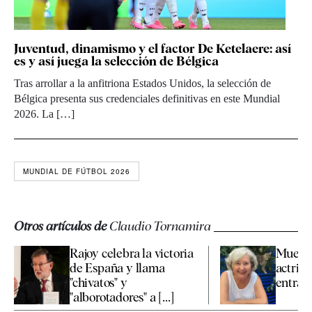
Juventud, dinamismo y el factor De Ketelaere: así
es y así juega la selección de Bélgica
Tras arrollar a la anfitriona Estados Unidos, la selección de
Bélgica presenta sus credenciales definitivas en este Mundial
2026. La […]
MUNDIAL DE FÚTBOL 2026
Otros artículos de
Claudio Tornamira
Rajoy celebra la victoria
Muere a
de España y llama
actriz 
"chivatos" y
entraña
"alborotadores" a [...]