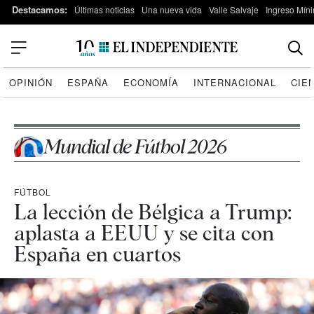
Destacamos:
Últimas noticias
Una nueva vida
Valle Salvaje
Ingreso Míni
OPINIÓN
ESPAÑA
ECONOMÍA
INTERNACIONAL
CIE
Mundial de Fútbol 2026
FÚTBOL
La lección de Bélgica a Trump:
aplasta a EEUU y se cita con
España en cuartos