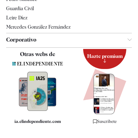
Tendencias
Guardia Civil
Leire Díez
Mercedes González Fernández
Corporativo
Contacto
Otras webs de
Hazte premium
Suscripción
Newsletter
Apps
Quiénes somos
Especificaciones
ia.elindependiente.com
Suscríbete