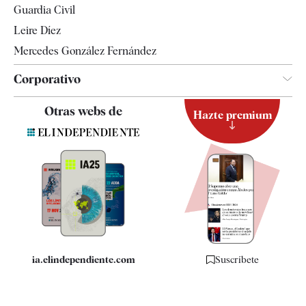
Guardia Civil
Leire Díez
Mercedes González Fernández
Corporativo
Contacto
Otras webs de
Hazte premium
Suscripción
Newsletter
Apps
Quiénes somos
Especificaciones
ia.elindependiente.com
Suscríbete