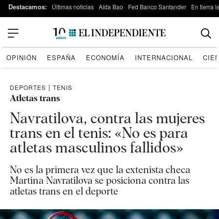
Destacamos:
Últimas noticias
Aída Bao
Fed Banco Santander
En tierra 
OPINIÓN
ESPAÑA
ECONOMÍA
INTERNACIONAL
CIE
DEPORTES
|
TENIS
Atletas trans
Navratilova, contra las mujeres
trans en el tenis: «No es para
atletas masculinos fallidos»
No es la primera vez que la extenista checa
Martina Navratilova se posiciona contra las
atletas trans en el deporte