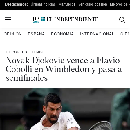
Destacamos:
Últimas noticias
Marruecos
Vehículos ocasión
Mejores pelí
OPINIÓN
ESPAÑA
ECONOMÍA
INTERNACIONAL
CIE
DEPORTES
|
TENIS
Novak Djokovic vence a Flavio
Cobolli en Wimbledon y pasa a
semifinales