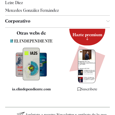
Leire Díez
Mercedes González Fernández
Corporativo
Contacto
Otras webs de
Hazte premium
Suscripción
Newsletter
Apps
Quiénes somos
Especificaciones
ia.elindependiente.com
Suscríbete
Apúntate a nuestra Newsletter y entérate de lo que