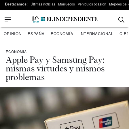
Destacamos:
Últimas noticias
Marruecos
Vehículos ocasión
Mejores pelí
OPINIÓN
ESPAÑA
ECONOMÍA
INTERNACIONAL
CIE
ECONOMÍA
Apple Pay y Samsung Pay:
mismas virtudes y mismos
problemas