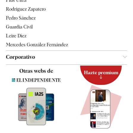
Plus Ultra
Gente
Rodríguez Zapatero
Televisión
Pedro Sánchez
Tendencias
Guardia Civil
Leire Díez
Mercedes González Fernández
Corporativo
Contacto
Otras webs de
Hazte premium
Suscripción
Newsletter
Apps
Quiénes somos
Especificaciones