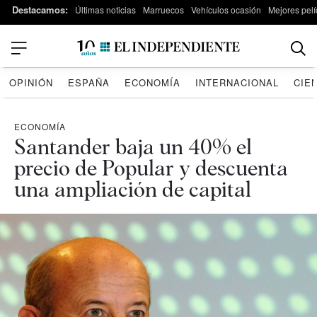
Destacamos:
Últimas noticias
Marruecos
Vehículos ocasión
Mejores pelí
OPINIÓN
ESPAÑA
ECONOMÍA
INTERNACIONAL
CIE
ECONOMÍA
Santander baja un 40% el
precio de Popular y descuenta
una ampliación de capital