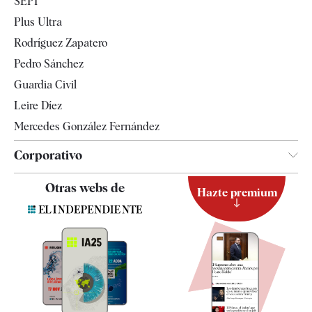
SEPI
Internacional
Plus Ultra
Gente
Rodríguez Zapatero
Televisión
Pedro Sánchez
Tendencias
Guardia Civil
Leire Díez
Mercedes González Fernández
Corporativo
Contacto
Otras webs de
Hazte premium
Suscripción
Newsletter
Apps
Quiénes somos
Especificaciones