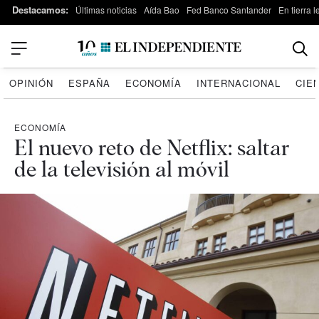
Destacamos:
Últimas noticias
Aída Bao
Fed Banco Santander
En tierra 
OPINIÓN
ESPAÑA
ECONOMÍA
INTERNACIONAL
CIE
ECONOMÍA
El nuevo reto de Netflix: saltar
de la televisión al móvil