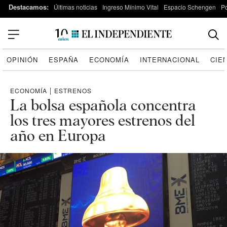
Destacamos:
Últimas noticias
Ingreso Mínimo Vital
Espacio Schengen
P
OPINIÓN
ESPAÑA
ECONOMÍA
INTERNACIONAL
CIE
ECONOMÍA
|
ESTRENOS
La bolsa española concentra
los tres mayores estrenos del
año en Europa