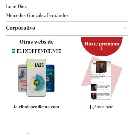
Leire Díez
Mercedes González Fernández
Corporativo
Contacto
Otras webs de
Hazte premium
Suscripción
Newsletter
Apps
Quiénes somos
Especificaciones
ia.elindependiente.com
Suscríbete