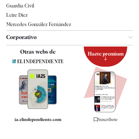
Tendencias
Guardia Civil
Leire Díez
Mercedes González Fernández
Corporativo
Contacto
Otras webs de
Hazte premium
Suscripción
Newsletter
Apps
Quiénes somos
Especificaciones
ia.elindependiente.com
Suscríbete