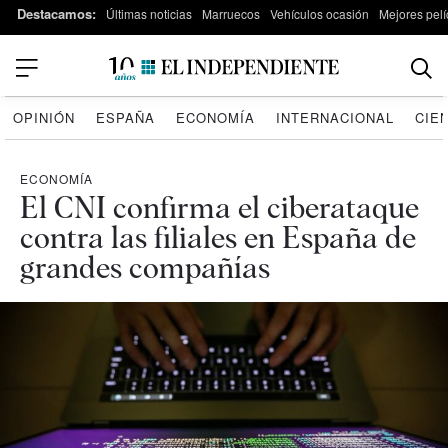
Destacamos:
Últimas noticias
Marruecos
Vehículos ocasión
Mejores pelí
OPINIÓN
ESPAÑA
ECONOMÍA
INTERNACIONAL
CIE
ECONOMÍA
El CNI confirma el ciberataque
contra las filiales en España de
grandes compañías