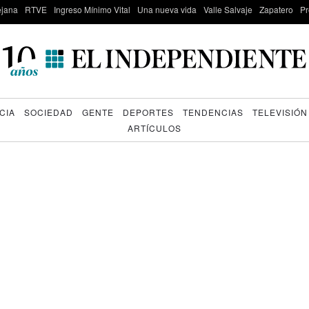
lejana
RTVE
Ingreso Mínimo Vital
Una nueva vida
Valle Salvaje
Zapatero
Pr
CIA
SOCIEDAD
GENTE
DEPORTES
TENDENCIAS
TELEVISIÓN
ARTÍCULOS