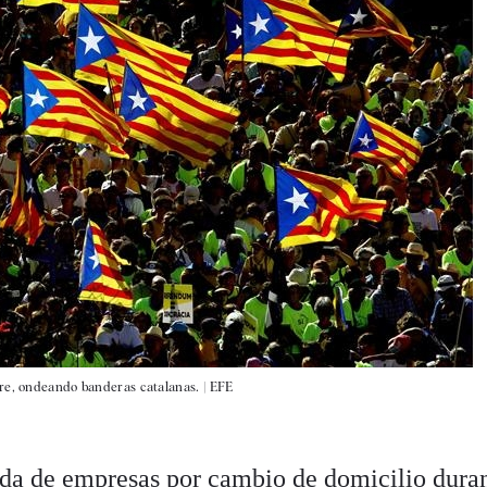
bre, ondeando banderas catalanas. |
EFE
da de empresas por cambio de domicilio duran