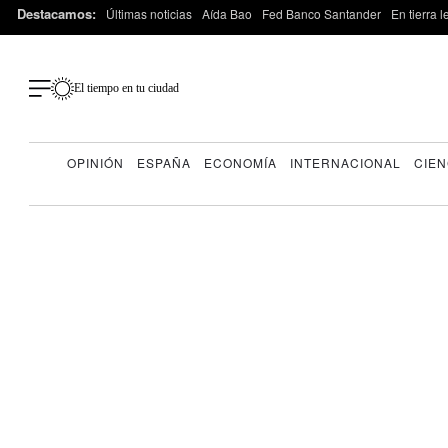
Destacamos:
Últimas noticias
Aída Bao
Fed Banco Santander
En tierra 
El tiempo en tu ciudad
OPINIÓN
ESPAÑA
ECONOMÍA
INTERNACIONAL
CIEN