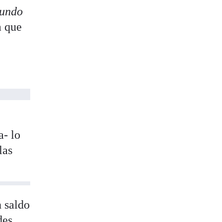
gundo
a que
a- lo
las
 saldo
des