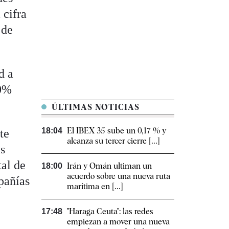
 cifra
 de
d a
10%
ÚLTIMAS NOTICIAS
El IBEX 35 sube un 0,17 % y
18:04
te
alcanza su tercer cierre [...]
as
tal de
Irán y Omán ultiman un
18:00
acuerdo sobre una nueva ruta
pañías
marítima en [...]
"Haraga Ceuta": las redes
17:48
empiezan a mover una nueva