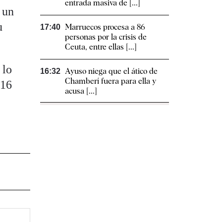
entrada masiva de [...]
 un
u
Marruecos procesa a 86
17:40
personas por la crisis de
Ceuta, entre ellas [...]
 lo
Ayuso niega que el ático de
16:32
Chamberí fuera para ella y
016
acusa [...]