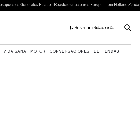
esupuestos Generales Estado
Reactores nucleares Europa
Tom Holland Zenda
Suscríbete
Iniciar sesión
VIDA SANA
MOTOR
CONVERSACIONES
DE TIENDAS