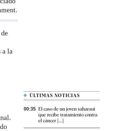
nciado
lament.
 de
 a la
ÚLTIMAS NOTICIAS
El caso de un joven saharaui
00:35
que recibe tratamiento contra
nal.
el cáncer [...]
ido