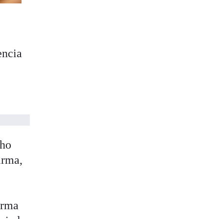
encia
cho
irma,
orma