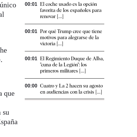
 único
El coche usado es la opción
00:01
favorita de los españoles para
al
renovar [...]
Por qué Trump cree que tiene
00:01
motivos para alegrarse de la
victoria [...]
the
.
El Regimiento Duque de Alba,
00:01
"cuna de la Legión": los
primeros militares [...]
Cuatro y La 2 hacen su agosto
00:00
en audiencias con la crisis [...]
a que
a su
España