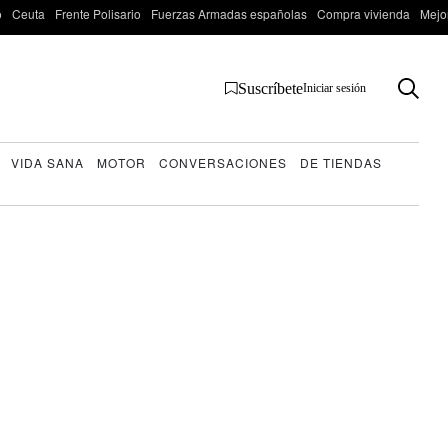
o
Ceuta
Frente Polisario
Fuerzas Armadas españolas
Compra vivienda
Mejo
Suscríbete
Iniciar sesión
VIDA SANA
MOTOR
CONVERSACIONES
DE TIENDAS