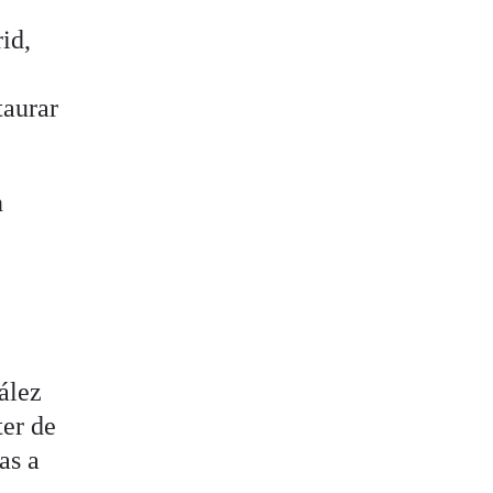
id,
taurar
n
ález
ter de
as a