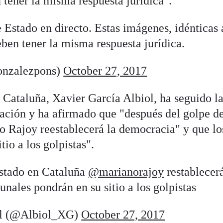
n tener la misma respuesta jurídica".
 Estado en directo. Estas imágenes, idénticas 
eben tener la misma respuesta jurídica.
onzalezpons)
October 27, 2017
n Cataluña, Xavier García Albiol, ha seguido la
ación y ha afirmado que "después del golpe d
 Rajoy reestablecerá la democracia" y que lo
tio a los golpistas".
Estado en Cataluña
@marianorajoy
restablecer
unales pondrán en su sitio a los golpistas
ol (@Albiol_XG)
October 27, 2017