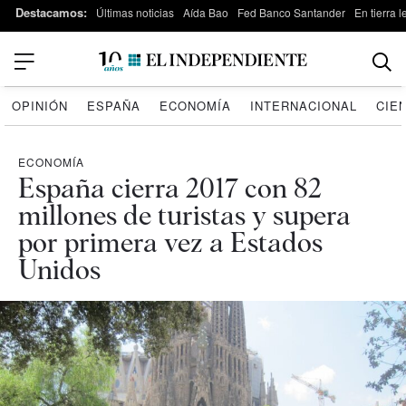
Destacamos:
Últimas noticias
Aída Bao
Fed Banco Santander
En tierra 
OPINIÓN
ESPAÑA
ECONOMÍA
INTERNACIONAL
CIE
ECONOMÍA
España cierra 2017 con 82
millones de turistas y supera
por primera vez a Estados
Unidos