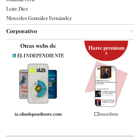
Leire Díez
Mercedes González Fernández
Corporativo
Contacto
Otras webs de
Hazte premium
Suscripción
Newsletter
Apps
Quiénes somos
Especificaciones
ia.elindependiente.com
Suscríbete