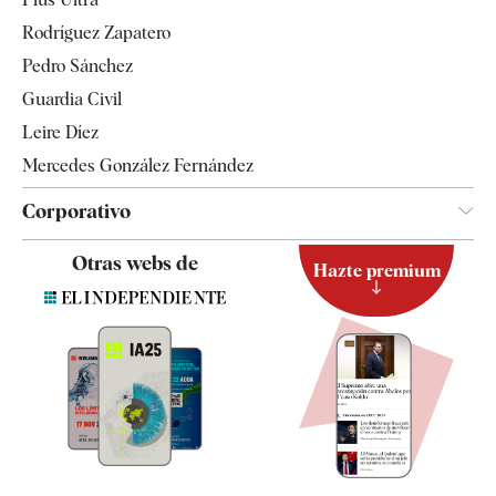
Gente
Rodríguez Zapatero
Televisión
Pedro Sánchez
Tendencias
Guardia Civil
Leire Díez
Mercedes González Fernández
Corporativo
Contacto
Otras webs de
Hazte premium
Suscripción
Newsletter
Apps
Quiénes somos
Especificaciones