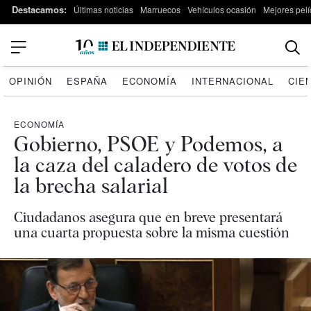
Destacamos:
Últimas noticias
Marruecos
Vehículos ocasión
Mejores pelí
OPINIÓN
ESPAÑA
ECONOMÍA
INTERNACIONAL
CIE
ECONOMÍA
Gobierno, PSOE y Podemos, a
la caza del caladero de votos de
la brecha salarial
Ciudadanos asegura que en breve presentará
una cuarta propuesta sobre la misma cuestión