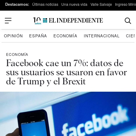
Destacamos:
Últimas noticias
Una nueva vida
Valle Salvaje
Ingreso Míni
OPINIÓN
ESPAÑA
ECONOMÍA
INTERNACIONAL
CIE
ECONOMÍA
Facebook cae un 7%: datos de
sus usuarios se usaron en favor
de Trump y el Brexit