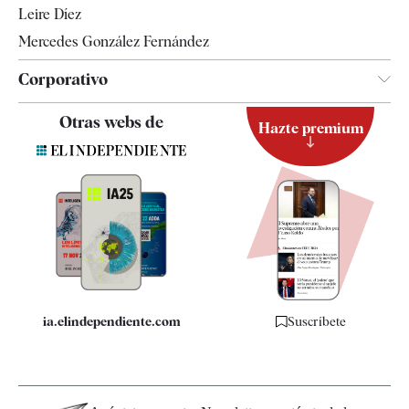
Leire Díez
Mercedes González Fernández
Corporativo
Contacto
Otras webs de
Hazte premium
Suscripción
Newsletter
Apps
Quiénes somos
Especificaciones
ia.elindependiente.com
Suscríbete