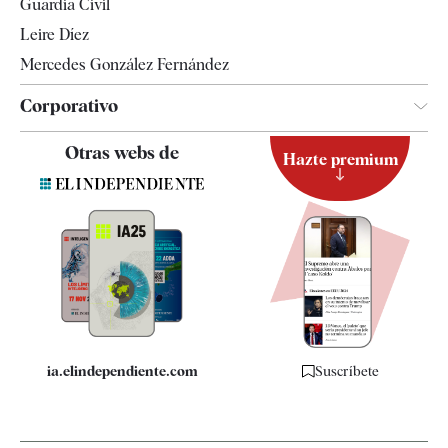
Guardia Civil
Leire Díez
Mercedes González Fernández
Corporativo
Contacto
Otras webs de
Hazte premium
Suscripción
Newsletter
Apps
Quiénes somos
Especificaciones
ia.elindependiente.com
Suscríbete