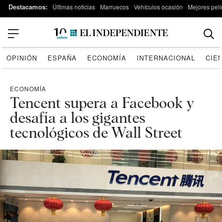
Destacamos:
Últimas noticias
Marruecos
Vehículos ocasión
Mejores pelí
OPINIÓN
ESPAÑA
ECONOMÍA
INTERNACIONAL
CIE
ECONOMÍA
Tencent supera a Facebook y
desafía a los gigantes
tecnológicos de Wall Street