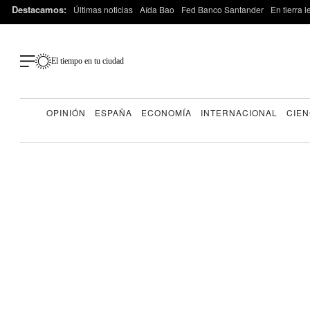
Destacamos:
Últimas noticias
Aída Bao
Fed Banco Santander
En tierra 
El tiempo en tu ciudad
OPINIÓN
ESPAÑA
ECONOMÍA
INTERNACIONAL
CIEN