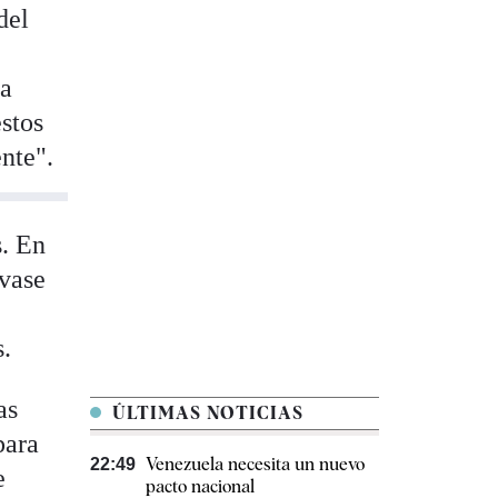
del
na
estos
nte".
s. En
svase
s.
as
ÚLTIMAS NOTICIAS
para
Venezuela necesita un nuevo
22:49
e
pacto nacional