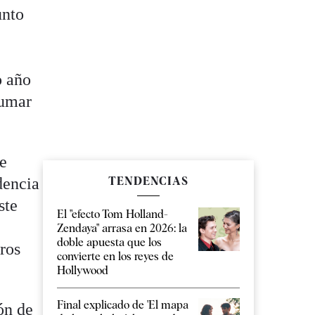
unto
o año
sumar
e
dencia
TENDENCIAS
ste
El "efecto Tom Holland-
Zendaya" arrasa en 2026: la
doble apuesta que los
uros
convierte en los reyes de
Hollywood
Final explicado de 'El mapa
ón de