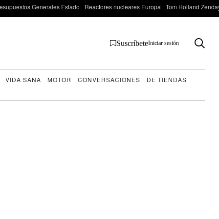
esupuestos Generales Estado
Reactores nucleares Europa
Tom Holland Zenda
Suscríbete
Iniciar sesión
VIDA SANA
MOTOR
CONVERSACIONES
DE TIENDAS