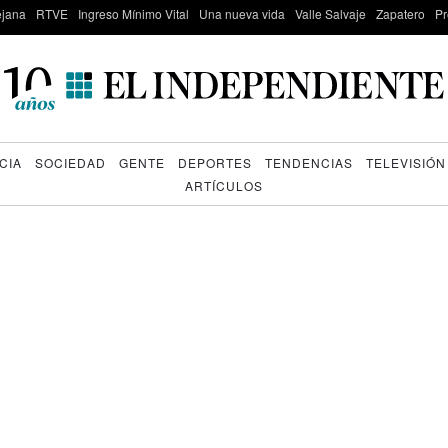
lejana
RTVE
Ingreso Mínimo Vital
Una nueva vida
Valle Salvaje
Zapatero
Pr
CIA
SOCIEDAD
GENTE
DEPORTES
TENDENCIAS
TELEVISIÓN
ARTÍCULOS