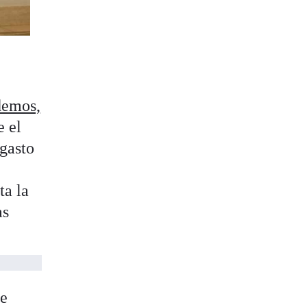
demos,
e el
 gasto
ta la
as
se