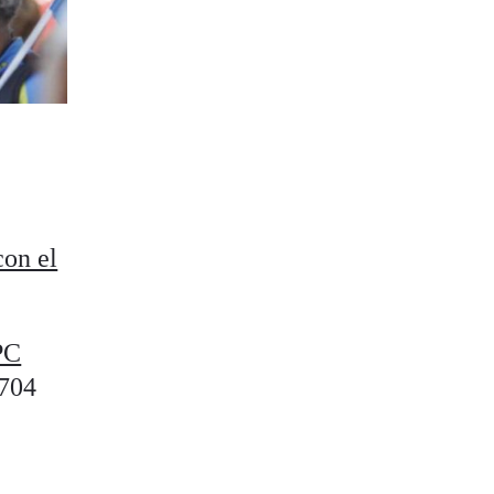
con el
PC
 704