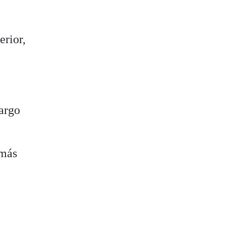
erior,
bargo
.
 más