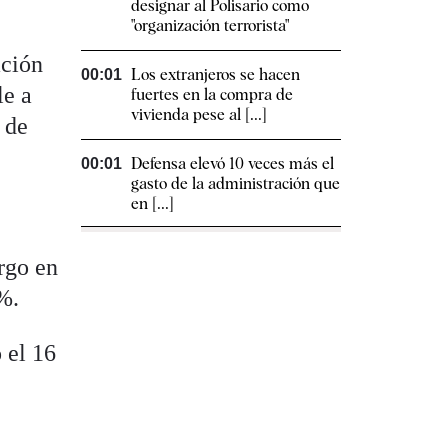
designar al Polisario como
"organización terrorista"
ación
Los extranjeros se hacen
00:01
le a
fuertes en la compra de
vivienda pese al [...]
 de
Defensa elevó 10 veces más el
00:01
gasto de la administración que
en [...]
rgo en
%.
 el 16