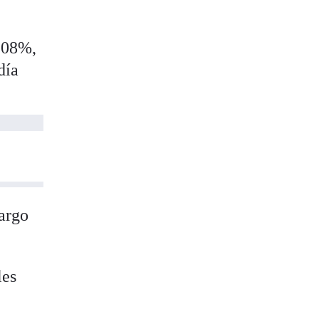
0,08%,
día
bargo
les