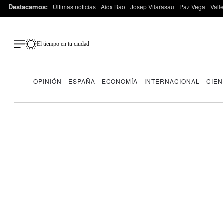
Destacamos:
Últimas noticias
Aída Bao
Josep Vilarasau
Paz Vega
Vall
El tiempo en tu ciudad
OPINIÓN
ESPAÑA
ECONOMÍA
INTERNACIONAL
CIEN