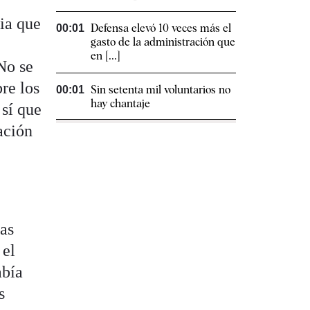
ia que
Defensa elevó 10 veces más el
00:01
gasto de la administración que
en [...]
No se
bre los
Sin setenta mil voluntarios no
00:01
hay chantaje
 sí que
ación
las
 el
abía
s