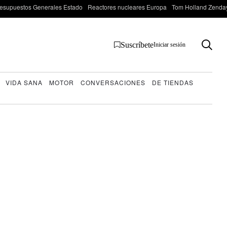
esupuestos Generales Estado
Reactores nucleares Europa
Tom Holland Zenda
Suscríbete
Iniciar sesión
VIDA SANA
MOTOR
CONVERSACIONES
DE TIENDAS