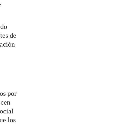
,
ado
rtes de
eación
os por
icen
social
ue los