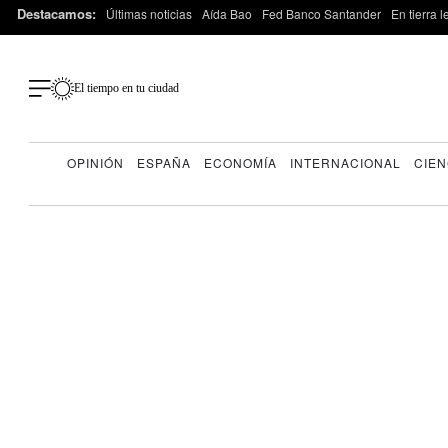
Destacamos:
Últimas noticias
Aída Bao
Fed Banco Santander
En tierra 
El tiempo en tu ciudad
OPINIÓN
ESPAÑA
ECONOMÍA
INTERNACIONAL
CIEN