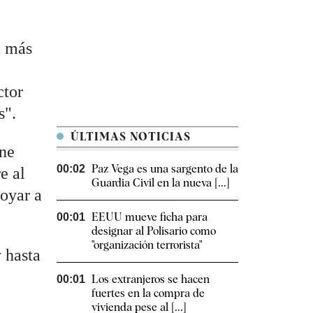
á más
ctor
s".
ÚLTIMAS NOTICIAS
ene
Paz Vega es una sargento de la
00:02
e al
Guardia Civil en la nueva [...]
poyar a
EEUU mueve ficha para
00:01
designar al Polisario como
"organización terrorista"
 hasta
Los extranjeros se hacen
00:01
fuertes en la compra de
vivienda pese al [...]