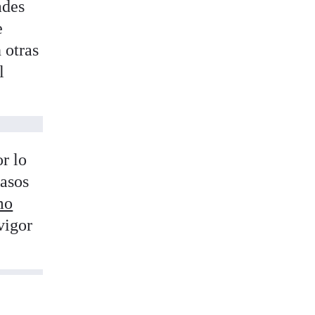
ades
e
 otras
l
r lo
casos
mo
vigor