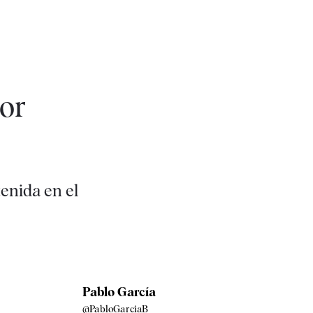
por
enida en el
Pablo García
@PabloGarciaB