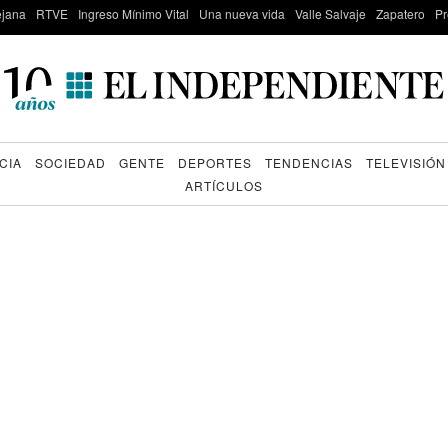
lejana
RTVE
Ingreso Mínimo Vital
Una nueva vida
Valle Salvaje
Zapatero
Pr
CIA
SOCIEDAD
GENTE
DEPORTES
TENDENCIAS
TELEVISIÓN
ARTÍCULOS