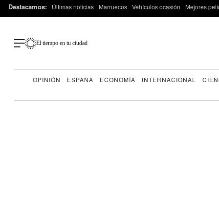
Destacamos:
Últimas noticias
Marruecos
Vehículos ocasión
Mejores pelí
El tiempo en tu ciudad
OPINIÓN
ESPAÑA
ECONOMÍA
INTERNACIONAL
CIEN