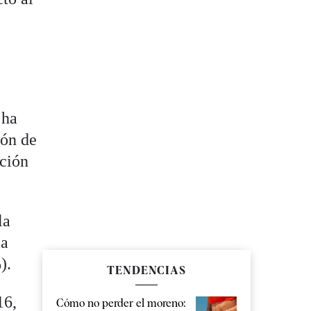
 ha
ión de
ación
la
la
).
TENDENCIAS
16,
Cómo no perder el moreno: