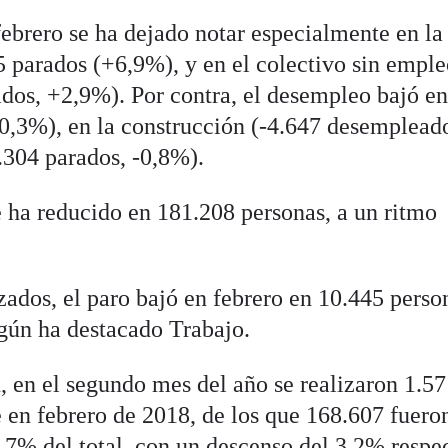
febrero se ha dejado notar especialmente en la
5 parados (+6,9%), y en el colectivo sin empl
dos, +2,9%). Por contra, el desempleo bajó en
-0,3%), en la construcción (-4.647 desemplead
2.304 parados, -0,8%).
e ha reducido en 181.208 personas, a un ritmo
zados, el paro bajó en febrero en 10.445 perso
egún ha destacado Trabajo.
n, en el segundo mes del año se realizaron 1.5
 en febrero de 2018, de los que 168.607 fuero
0,7% del total, con un descenso del 3,2% respe