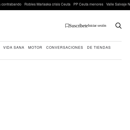
 contrabando
Robles Marlaska crisis Ceuta
PP Ceuta menores
Valle Salvaje N
Suscríbete
Iniciar sesión
VIDA SANA
MOTOR
CONVERSACIONES
DE TIENDAS