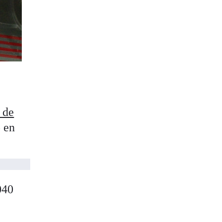
 de
o en
040