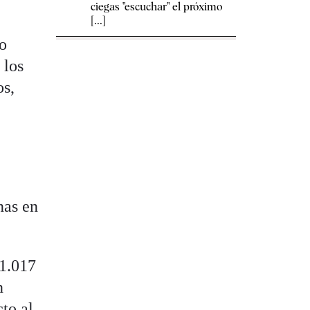
ciegas "escuchar" el próximo
[...]
eo
 los
os,
nas en
71.017
n
cto al