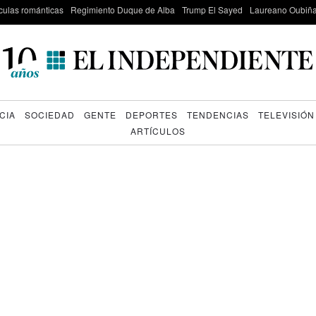
culas románticas
Regimiento Duque de Alba
Trump El Sayed
Laureano Oubiña
CIA
SOCIEDAD
GENTE
DEPORTES
TENDENCIAS
TELEVISIÓN
ARTÍCULOS