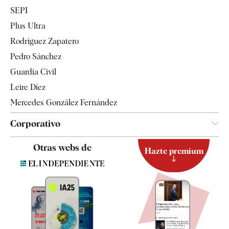
Economía
SEPI
Internacional
Plus Ultra
Gente
Rodríguez Zapatero
Televisión
Pedro Sánchez
Tendencias
Guardia Civil
Leire Díez
Mercedes González Fernández
Corporativo
Contacto
Otras webs de
Hazte premium
Suscripción
Newsletter
Apps
Quiénes somos
Especificaciones