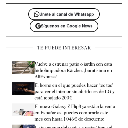
Únete al canal de Whatsapp
Síguenos en Google News
TE PUEDE INTERESAR
Vuelve a estrenar patio o jardín con esta
hidrolimpiadora Kärcher: ¡baratísima en
AliExpress!
El horno en el que puedes hacer 'toc toc'
para ver el interior sin abrirlo: es de LG y
está rebajado 200€
El nuevo Galaxy Z Flip8 ya está a la venta
en España: así puedes comprarlo este
mes con hasta 1.046€ de descuento
La 'economía del copiar y pegar' frena el