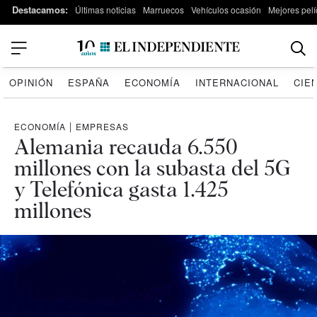
Destacamos:
Últimas noticias
Marruecos
Vehículos ocasión
Mejores pelí
OPINIÓN
ESPAÑA
ECONOMÍA
INTERNACIONAL
CIE
ECONOMÍA
|
EMPRESAS
Alemania recauda 6.550
millones con la subasta del 5G
y Telefónica gasta 1.425
millones