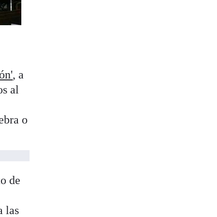
ón'
, a
os al
nebra o
to de
a las