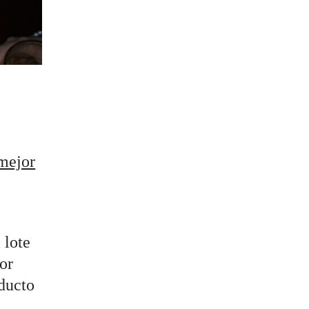
 mejor
a
 lote
or
oducto