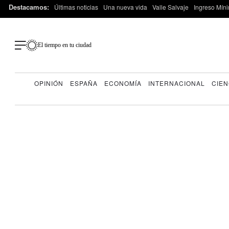
Destacamos:
Últimas noticias
Una nueva vida
Valle Salvaje
Ingreso Míni
El tiempo en tu ciudad
OPINIÓN
ESPAÑA
ECONOMÍA
INTERNACIONAL
CIEN