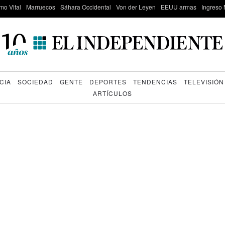
mo Vital
Marruecos
Sáhara Occidental
Von der Leyen
EEUU armas
Ingreso 
CIA
SOCIEDAD
GENTE
DEPORTES
TENDENCIAS
TELEVISIÓN
ARTÍCULOS