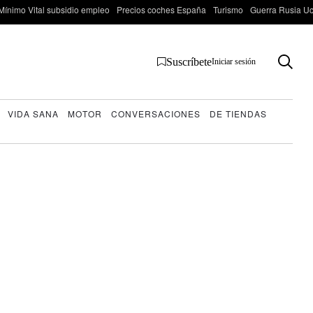
Mínimo Vital subsidio empleo
Precios coches España
Turismo
Guerra Rusia Ucr
Suscríbete
Iniciar sesión
VIDA SANA
MOTOR
CONVERSACIONES
DE TIENDAS