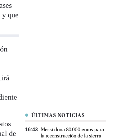
ases
, y que
ión
tirá
a
diente
ÚLTIMAS NOTICIAS
stos
Messi dona 80.000 euros para
16:43
nal de
la reconstrucción de la sierra