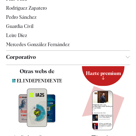
Gente
Rodríguez Zapatero
Televisión
Pedro Sánchez
Tendencias
Guardia Civil
Leire Díez
Mercedes González Fernández
Corporativo
Contacto
Otras webs de
Hazte premium
Suscripción
Newsletter
Apps
Quiénes somos
Especificaciones