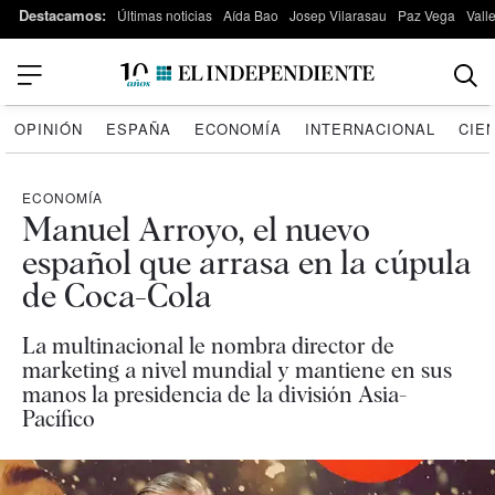
Destacamos:
Últimas noticias
Aída Bao
Josep Vilarasau
Paz Vega
Vall
OPINIÓN
ESPAÑA
ECONOMÍA
INTERNACIONAL
CIE
ECONOMÍA
Manuel Arroyo, el nuevo
español que arrasa en la cúpula
de Coca-Cola
La multinacional le nombra director de
marketing a nivel mundial y mantiene en sus
manos la presidencia de la división Asia-
Pacífico