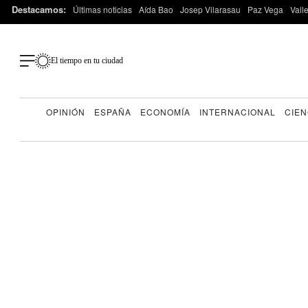
Destacamos:
Últimas noticias
Aída Bao
Josep Vilarasau
Paz Vega
Vall
El tiempo en tu ciudad
OPINIÓN
ESPAÑA
ECONOMÍA
INTERNACIONAL
CIEN