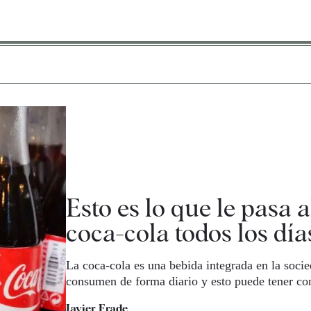
Esto es lo que le pasa 
coca-cola todos los día
La coca-cola es una bebida integrada en la soci
consumen de forma diario y esto puede tener co
Javier Frade