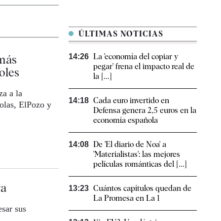
ÚLTIMAS NOTICIAS
La 'economía del copiar y
 más
14:26
pegar' frena el impacto real de
oles
la [...]
za a la
Cada euro invertido en
14:18
olas, ElPozo y
Defensa genera 2,5 euros en la
economía española
De 'El diario de Noa' a
14:08
'Materialistas': las mejores
películas románticas del [...]
ra
Cuántos capítulos quedan de
13:23
La Promesa en La 1
esar sus