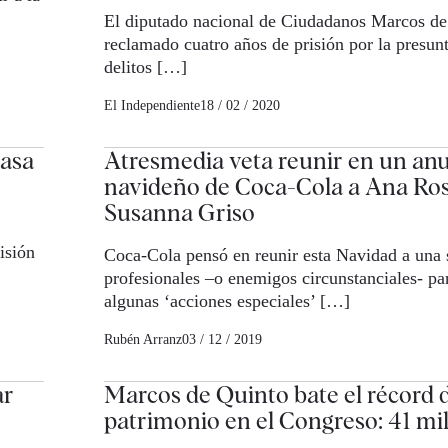
El diputado nacional de Ciudadanos Marcos de
reclamado cuatro años de prisión por la presun
delitos […]
El Independiente
18 / 02 / 2020
rasa
Atresmedia veta reunir en un an
navideño de Coca-Cola a Ana Ros
Susanna Griso
isión
Coca-Cola pensó en reunir esta Navidad a una s
profesionales –o enemigos circunstanciales- par
algunas ‘acciones especiales’ […]
Rubén Arranz
03 / 12 / 2019
ar
Marcos de Quinto bate el récord 
patrimonio en el Congreso: 41 mi