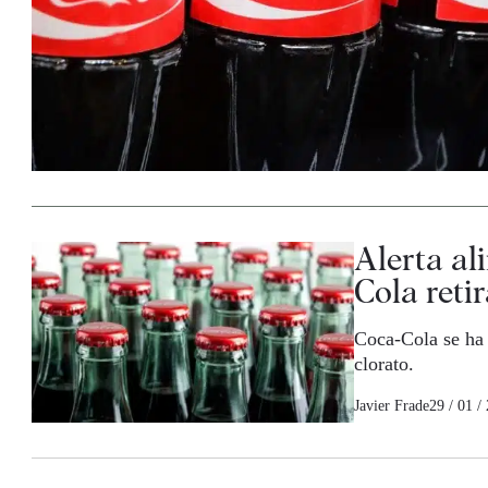
Alerta al
Cola reti
Coca-Cola se ha 
clorato.
Javier Frade
29 / 01 /