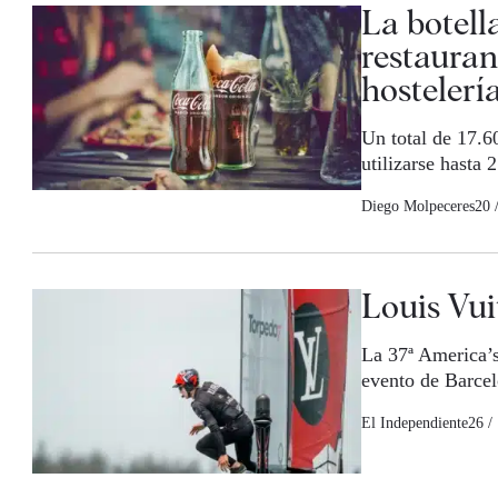
La botell
restauran
hostelerí
Un total de 17.6
utilizarse hasta 
Diego Molpeceres
20 
Louis Vui
La 37ª America’s
evento de Barce
El Independiente
26 /