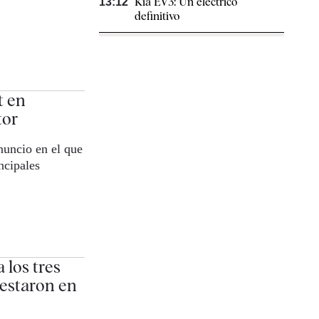
Kia EV3: Un eléctrico
13:12
definitivo
t en
tor
nuncio en el que
ncipales
 los tres
estaron en