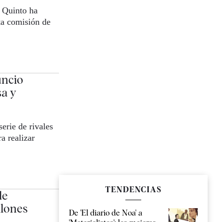
 Quinto ha
ta comisión de
uncio
a y
erie de rivales
a realizar
TENDENCIAS
de
llones
De 'El diario de Noa' a