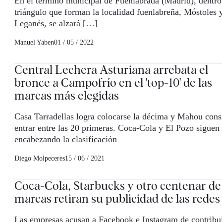
En el término municipal de Fuenlabrada (Madrid), dentro
triángulo que forman la localidad fuenlabreña, Móstoles 
Leganés, se alzará […]
Manuel Yaben
01 / 05 / 2022
Central Lechera Asturiana arrebata el
bronce a Campofrío en el 'top-10' de las
marcas más elegidas
Casa Tarradellas logra colocarse la décima y Mahou cons
entrar entre las 20 primeras. Coca-Cola y El Pozo siguen
encabezando la clasificación
Diego Molpeceres
15 / 06 / 2021
Coca-Cola, Starbucks y otro centenar de
marcas retiran su publicidad de las redes
Las empresas acusan a Facebook e Instagram de contribui