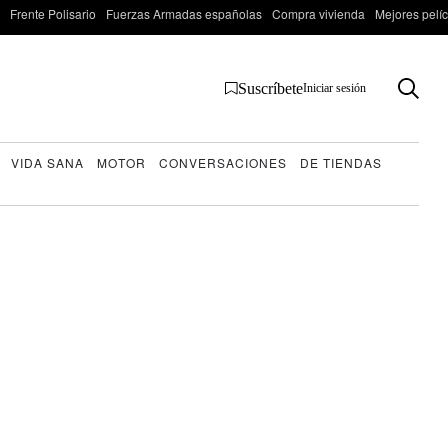
Frente Polisario
Fuerzas Armadas españolas
Compra vivienda
Mejores pelí
Suscríbete
Iniciar sesión
VIDA SANA
MOTOR
CONVERSACIONES
DE TIENDAS