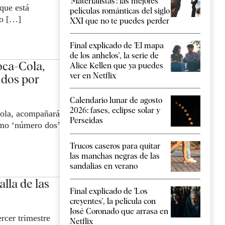
'Materialistas': las mejores
que está
películas románticas del siglo
no […]
XXI que no te puedes perder
Final explicado de 'El mapa
de los anhelos', la serie de
oca-Cola,
Alice Kellen que ya puedes
ver en Netflix
dos por
Calendario lunar de agosto
2026: fases, eclipse solar y
Cola, acompañará
Perseidas
omo ‘número dos’
Trucos caseros para quitar
las manchas negras de las
sandalias en verano
lla de las
Final explicado de 'Los
creyentes', la película con
José Coronado que arrasa en
rcer trimestre
Netflix