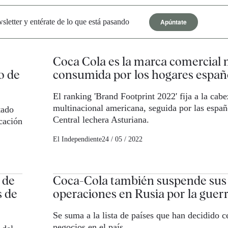
Apúntate
letter y entérate de lo que está pasando
Coca Cola es la marca comercial
o de
consumida por los hogares españ
El ranking 'Brand Footprint 2022' fija a la cabe
multinacional americana, seguida por las españ
tado
Central lechera Asturiana.
cación
El Independiente
24 / 05 / 2022
 de
Coca-Cola también suspende sus
s de
operaciones en Rusia por la guer
Se suma a la lista de países que han decidido c
negocios en el país