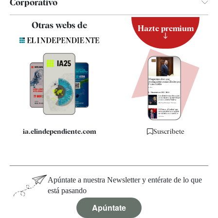
Corporativo
Contacto
Otras webs de
Hazte premium
Suscripción
Newsletter
Apps
Quiénes somos
Especificaciones
ia.elindependiente.com
Suscríbete
Apúntate a nuestra Newsletter y entérate de lo que
está pasando
Apúntate