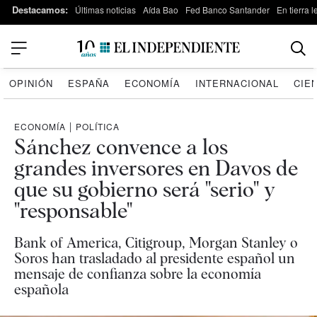
Destacamos:
Últimas noticias
Aída Bao
Fed Banco Santander
En tierra 
OPINIÓN
ESPAÑA
ECONOMÍA
INTERNACIONAL
CIE
ECONOMÍA
|
POLÍTICA
Sánchez convence a los
grandes inversores en Davos de
que su gobierno será "serio" y
"responsable"
Bank of America, Citigroup, Morgan Stanley o
Soros han trasladado al presidente español un
mensaje de confianza sobre la economía
española