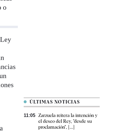
o o
 Ley
un
ancias
 un
iones
ÚLTIMAS NOTICIAS
Zarzuela reitera la intención y
11:05
el deseo del Rey, "desde su
la
proclamación", [...]