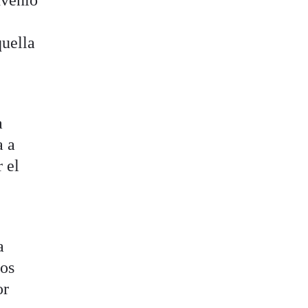
nvenio
quella
a
a a
 el
a
los
or