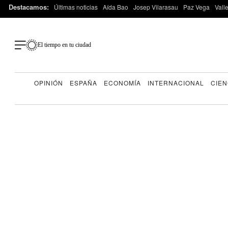
Destacamos:
Últimas noticias
Aída Bao
Josep Vilarasau
Paz Vega
Vall
El tiempo en tu ciudad
OPINIÓN
ESPAÑA
ECONOMÍA
INTERNACIONAL
CIEN