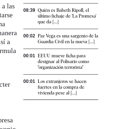
 a las
Quién es Babeth Ripoll, el
08:39
tarse
último fichaje de 'La Promesa'
que da [...]
na
 manera
Paz Vega es una sargento de la
00:02
sí a
Guardia Civil en la nueva [...]
órmula
EEUU mueve ficha para
00:01
designar al Polisario como
"organización terrorista"
Los extranjeros se hacen
00:01
cter
fuertes en la compra de
vivienda pese al [...]
presa