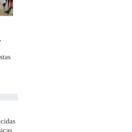
,
stas
.
ecidas
sicas