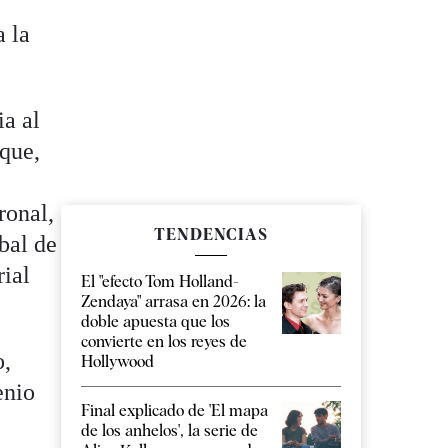
a la
ia al
 que,
ronal,
TENDENCIAS
bal de
rial
El "efecto Tom Holland-
Zendaya" arrasa en 2026: la
doble apuesta que los
convierte en los reyes de
o,
Hollywood
enio
Final explicado de 'El mapa
de los anhelos', la serie de