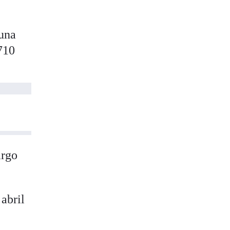
 una
9710
argo
abril