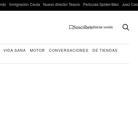
ondo
Inmigración Ceuta
Nuevo director Tesoro
Películas Spider-Man
Juez Cal
Suscríbete
Iniciar sesión
VIDA SANA
MOTOR
CONVERSACIONES
DE TIENDAS