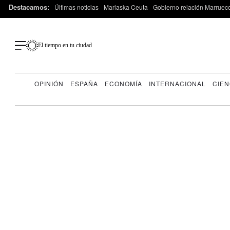
Destacamos:
Últimas noticias
Marlaska Ceuta
Gobierno relación Marruec
El tiempo en tu ciudad
OPINIÓN
ESPAÑA
ECONOMÍA
INTERNACIONAL
CIEN