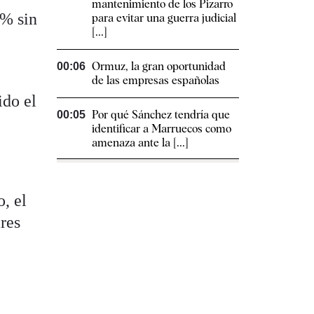
mantenimiento de los Pizarro
1% sin
para evitar una guerra judicial
[...]
Ormuz, la gran oportunidad
00:06
de las empresas españolas
ido el
Por qué Sánchez tendría que
00:05
identificar a Marruecos como
amenaza ante la [...]
, el
res