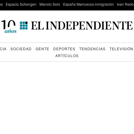
os
Espacio Schengen
Manolo Solo
España Marruecos inmigración
Ivan Red
CIA
SOCIEDAD
GENTE
DEPORTES
TENDENCIAS
TELEVISIÓN
ARTÍCULOS