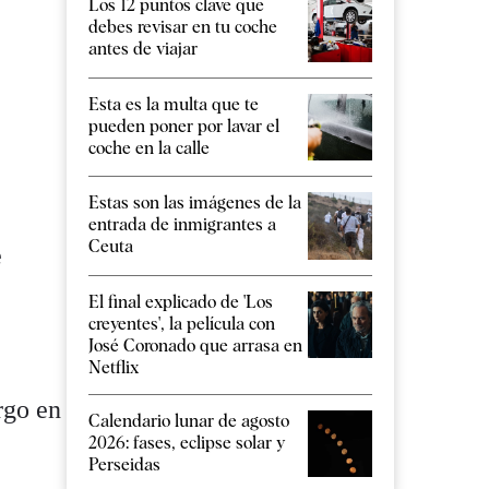
Los 12 puntos clave que
debes revisar en tu coche
antes de viajar
Esta es la multa que te
pueden poner por lavar el
coche en la calle
Estas son las imágenes de la
entrada de inmigrantes a
Ceuta
e
El final explicado de 'Los
creyentes', la película con
José Coronado que arrasa en
Netflix
rgo en
Calendario lunar de agosto
2026: fases, eclipse solar y
Perseidas