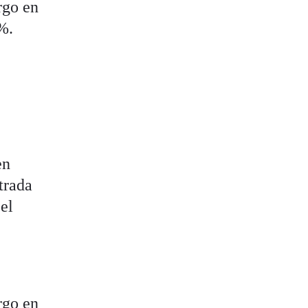
rgo en
%.
en
trada
 el
rgo en