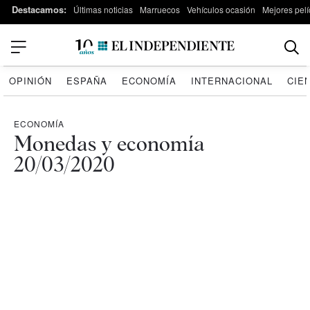
Destacamos:
Últimas noticias
Marruecos
Vehículos ocasión
Mejores pelí
OPINIÓN
ESPAÑA
ECONOMÍA
INTERNACIONAL
CIE
ECONOMÍA
Monedas y economía
20/03/2020