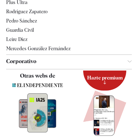
Plus Ultra
Gente
Rodríguez Zapatero
Televisión
Pedro Sánchez
Tendencias
Guardia Civil
Leire Díez
Mercedes González Fernández
Corporativo
Contacto
Otras webs de
Hazte premium
Suscripción
Newsletter
Apps
Quiénes somos
Especificaciones