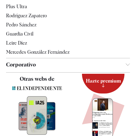
Internacional
Plus Ultra
Gente
Rodríguez Zapatero
Televisión
Pedro Sánchez
Tendencias
Guardia Civil
Leire Díez
Mercedes González Fernández
Corporativo
Contacto
Otras webs de
Hazte premium
Suscripción
Newsletter
Apps
Quiénes somos
Especificaciones