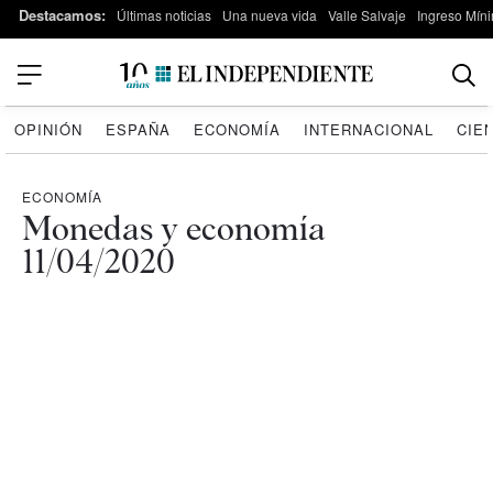
Destacamos:
Últimas noticias
Una nueva vida
Valle Salvaje
Ingreso Míni
OPINIÓN
ESPAÑA
ECONOMÍA
INTERNACIONAL
CIE
ECONOMÍA
Monedas y economía
11/04/2020