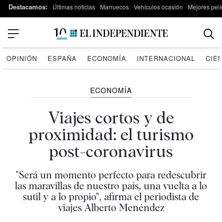
Destacamos:
Últimas noticias
Marruecos
Vehículos ocasión
Mejores pelí
OPINIÓN
ESPAÑA
ECONOMÍA
INTERNACIONAL
CIE
ECONOMÍA
Viajes cortos y de
proximidad: el turismo
post-coronavirus
"Será un momento perfecto para redescubrir
las maravillas de nuestro país, una vuelta a lo
sutil y a lo propio", afirma el periodista de
viajes Alberto Menéndez