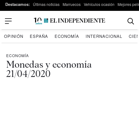
Destacamos:
Últimas noticias
Marruecos
Vehículos ocasión
Mejores pelí
OPINIÓN
ESPAÑA
ECONOMÍA
INTERNACIONAL
CIE
ECONOMÍA
Monedas y economía
21/04/2020