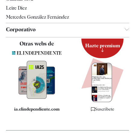
Leire Díez
Mercedes González Fernández
Corporativo
Contacto
Otras webs de
Hazte premium
Suscripción
Newsletter
Apps
Quiénes somos
Especificaciones
ia.elindependiente.com
Suscríbete