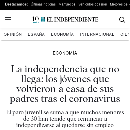
Destacamos:
Últimas noticias
Marruecos
Vehículos ocasión
Mejores pelí
OPINIÓN
ESPAÑA
ECONOMÍA
INTERNACIONAL
CIE
ECONOMÍA
La independencia que no
llega: los jóvenes que
volvieron a casa de sus
padres tras el coronavirus
El paro juvenil se suma a que muchos menores
de 30 han tenido que renunciar a
independizarse al quedarse sin empleo