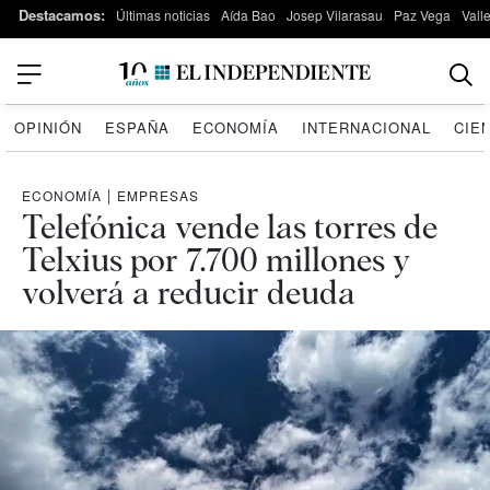
Destacamos:
Últimas noticias
Aída Bao
Josep Vilarasau
Paz Vega
Vall
OPINIÓN
ESPAÑA
ECONOMÍA
INTERNACIONAL
CIE
ECONOMÍA
|
EMPRESAS
Telefónica vende las torres de
Telxius por 7.700 millones y
volverá a reducir deuda