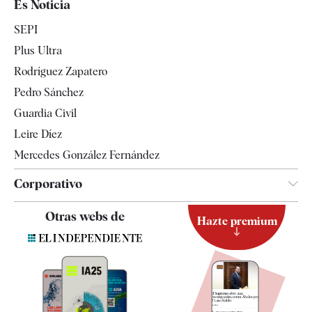
Es Noticia
Economía
SEPI
Internacional
Plus Ultra
Gente
Rodríguez Zapatero
Televisión
Pedro Sánchez
Tendencias
Guardia Civil
Leire Díez
Mercedes González Fernández
Corporativo
Contacto
Otras webs de
Hazte premium
Suscripción
Newsletter
Apps
Quiénes somos