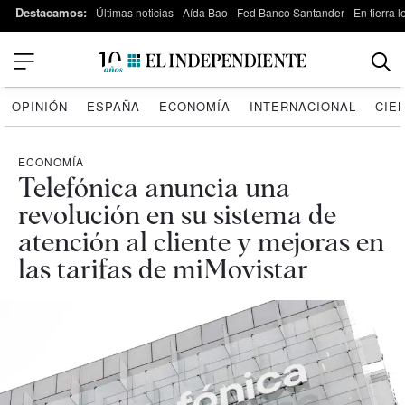
Destacamos:
Últimas noticias
Aída Bao
Fed Banco Santander
En tierra 
OPINIÓN
ESPAÑA
ECONOMÍA
INTERNACIONAL
CIE
ECONOMÍA
Telefónica anuncia una
revolución en su sistema de
atención al cliente y mejoras en
las tarifas de miMovistar