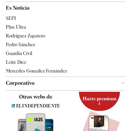
España
Es Noticia
Economía
SEPI
Internacional
Plus Ultra
Gente
Rodríguez Zapatero
Televisión
Pedro Sánchez
Tendencias
Guardia Civil
Leire Díez
Mercedes González Fernández
Corporativo
Contacto
Otras webs de
Hazte premium
Suscripción
Newsletter
Apps
Quiénes somos