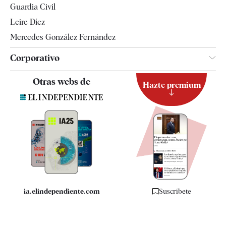
Guardia Civil
Leire Díez
Mercedes González Fernández
Corporativo
Contacto
Otras webs de
Hazte premium
Suscripción
Newsletter
Apps
Quiénes somos
Especificaciones
ia.elindependiente.com
Suscríbete