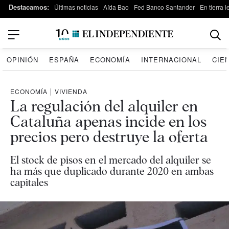
Destacamos:
Últimas noticias
Aída Bao
Fed Banco Santander
En tierra 
OPINIÓN
ESPAÑA
ECONOMÍA
INTERNACIONAL
CIE
ECONOMÍA
|
VIVIENDA
La regulación del alquiler en
Cataluña apenas incide en los
precios pero destruye la oferta
El stock de pisos en el mercado del alquiler se
ha más que duplicado durante 2020 en ambas
capitales