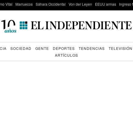
mo Vital
Marruecos
Sáhara Occidental
Von der Leyen
EEUU armas
Ingreso 
CIA
SOCIEDAD
GENTE
DEPORTES
TENDENCIAS
TELEVISIÓN
ARTÍCULOS