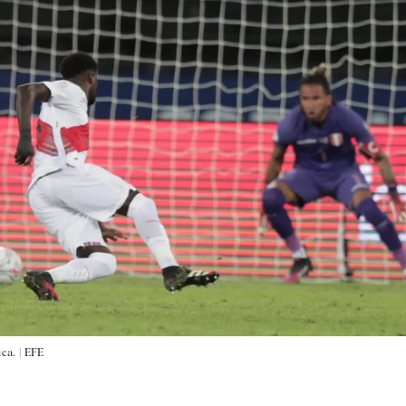
ca. |
EFE