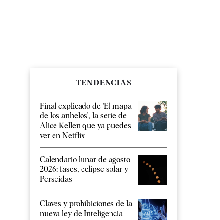
TENDENCIAS
Final explicado de 'El mapa
de los anhelos', la serie de
Alice Kellen que ya puedes
ver en Netflix
Calendario lunar de agosto
2026: fases, eclipse solar y
Perseidas
Claves y prohibiciones de la
nueva ley de Inteligencia