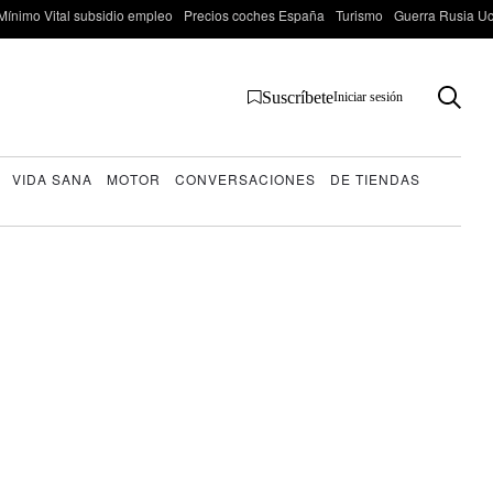
Mínimo Vital subsidio empleo
Precios coches España
Turismo
Guerra Rusia Ucr
Suscríbete
Iniciar sesión
VIDA SANA
MOTOR
CONVERSACIONES
DE TIENDAS