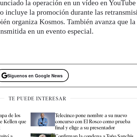
nunciado la operación en un vídeo en YouTube 
o incluye la promoción durante las retransmis
bién organiza Kosmos. También avanza que la 
ransmitida en un evento especial.
Síguenos en Google News
TE PUEDE INTERESAR
apa de los
Telecinco pone nombre a su nuevo
ice Kellen que
concurso con El Rosco como prueba
x
final y elige a su presentador
uito' a
Confirman la condena a Toño Sanchís