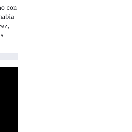
ho con
había
vez,
as