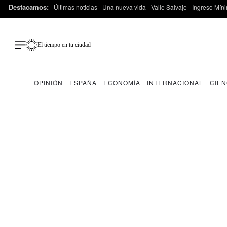
Destacamos:
Últimas noticias
Una nueva vida
Valle Salvaje
Ingreso Míni
El tiempo en tu ciudad
OPINIÓN
ESPAÑA
ECONOMÍA
INTERNACIONAL
CIEN