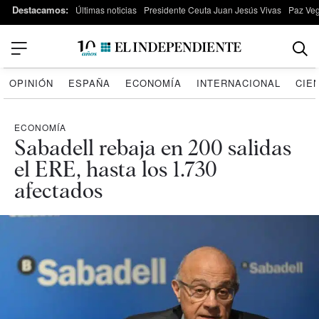
Destacamos:
Últimas noticias
Presidente Ceuta Juan Jesús Vivas
Paz Ve
OPINIÓN
ESPAÑA
ECONOMÍA
INTERNACIONAL
CIE
ECONOMÍA
Sabadell rebaja en 200 salidas
el ERE, hasta los 1.730
afectados