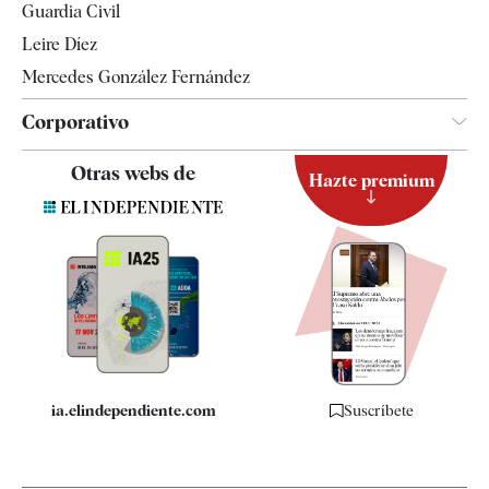
Guardia Civil
Leire Díez
Mercedes González Fernández
Corporativo
Contacto
Otras webs de
Hazte premium
Suscripción
Newsletter
Apps
Quiénes somos
Especificaciones
ia.elindependiente.com
Suscríbete