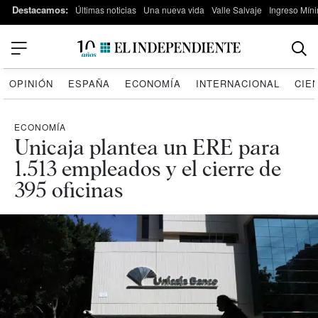
Destacamos:
Últimas noticias
Una nueva vida
Valle Salvaje
Ingreso Míni
OPINIÓN
ESPAÑA
ECONOMÍA
INTERNACIONAL
CIE
ECONOMÍA
Unicaja plantea un ERE para
1.513 empleados y el cierre de
395 oficinas