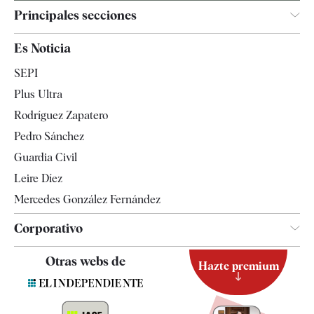
Principales secciones
España
Es Noticia
Economía
SEPI
Internacional
Plus Ultra
Gente
Rodríguez Zapatero
Televisión
Pedro Sánchez
Tendencias
Guardia Civil
Leire Díez
Mercedes González Fernández
Corporativo
Contacto
Otras webs de
Hazte premium
Suscripción
Newsletter