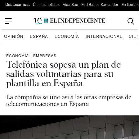
Destacamos:
Últimas noticias
Aída Bao
Fed Banco Santander
En tierra 
OPINIÓN
ESPAÑA
ECONOMÍA
INTERNACIONAL
CIE
ECONOMÍA
|
EMPRESAS
Telefónica sopesa un plan de
salidas voluntarias para su
plantilla en España
La compañía se une así a las otras empresas de
telecomunicaciones en España