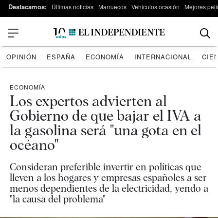
Destacamos:
Últimas noticias
Marruecos
Vehículos ocasión
Mejores pelí
OPINIÓN
ESPAÑA
ECONOMÍA
INTERNACIONAL
CIE
ECONOMÍA
Los expertos advierten al
Gobierno de que bajar el IVA a
la gasolina será "una gota en el
océano"
Consideran preferible invertir en políticas que
lleven a los hogares y empresas españoles a ser
menos dependientes de la electricidad, yendo a
"la causa del problema"