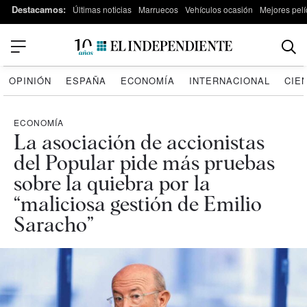
Destacamos:
Últimas noticias
Marruecos
Vehículos ocasión
Mejores pelí
OPINIÓN
ESPAÑA
ECONOMÍA
INTERNACIONAL
CIE
ECONOMÍA
La asociación de accionistas
del Popular pide más pruebas
sobre la quiebra por la
“maliciosa gestión de Emilio
Saracho”