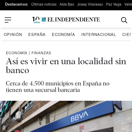
Destacamos:
Últimas noticias
Aída Bao
Josep Vilarasau
Paz Vega
Vall
OPINIÓN
ESPAÑA
ECONOMÍA
INTERNACIONAL
CIE
ECONOMÍA
|
FINANZAS
Así es vivir en una localidad sin
banco
Cerca de 4.500 municipios en España no
tienen una sucursal bancaria