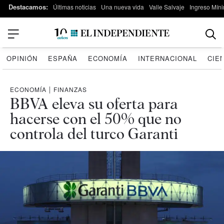
Destacamos:
Últimas noticias
Una nueva vida
Valle Salvaje
Ingreso Míni
OPINIÓN
ESPAÑA
ECONOMÍA
INTERNACIONAL
CIE
ECONOMÍA
|
FINANZAS
BBVA eleva su oferta para
hacerse con el 50% que no
controla del turco Garanti