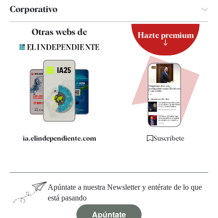
Corporativo
Contacto
Otras webs de
Hazte premium
Suscripción
Newsletter
Apps
Quiénes somos
Especificaciones
ia.elindependiente.com
Suscríbete
Apúntate a nuestra Newsletter y entérate de lo que
está pasando
Apúntate