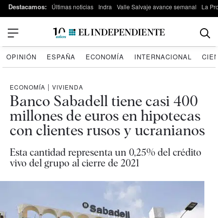
Destacamos:
Últimas noticias
Indra
Valle Salvaje avance semanal
La Pr
OPINIÓN
ESPAÑA
ECONOMÍA
INTERNACIONAL
CIE
ECONOMÍA
|
VIVIENDA
Banco Sabadell tiene casi 400
millones de euros en hipotecas
con clientes rusos y ucranianos
Esta cantidad representa un 0,25% del crédito
vivo del grupo al cierre de 2021