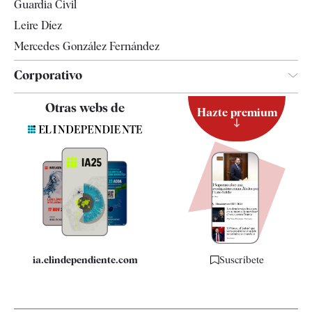
Guardia Civil
Leire Díez
Mercedes González Fernández
Corporativo
Contacto
Otras webs de
Hazte premium
Suscripción
Newsletter
Apps
Quiénes somos
Especificaciones
ia.elindependiente.com
Suscríbete