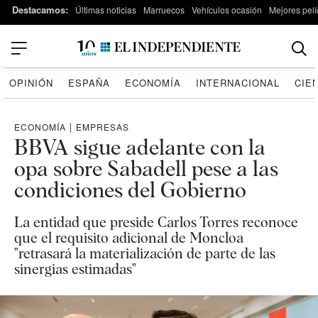
Destacamos:
Últimas noticias
Marruecos
Vehículos ocasión
Mejores pelí
OPINIÓN
ESPAÑA
ECONOMÍA
INTERNACIONAL
CIE
ECONOMÍA
|
EMPRESAS
BBVA sigue adelante con la
opa sobre Sabadell pese a las
condiciones del Gobierno
La entidad que preside Carlos Torres reconoce
que el requisito adicional de Moncloa
"retrasará la materialización de parte de las
sinergias estimadas"