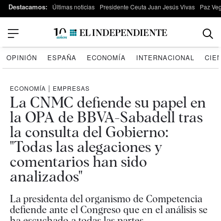
Destacamos:
Últimas noticias
Presidente Ceuta Juan Jesús Vivas
Paz Ve
OPINIÓN
ESPAÑA
ECONOMÍA
INTERNACIONAL
CIE
ECONOMÍA
|
EMPRESAS
La CNMC defiende su papel en
la OPA de BBVA-Sabadell tras
la consulta del Gobierno:
"Todas las alegaciones y
comentarios han sido
analizados"
La presidenta del organismo de Competencia
defiende ante el Congreso que en el análisis se
ha escuchado a todas las partes