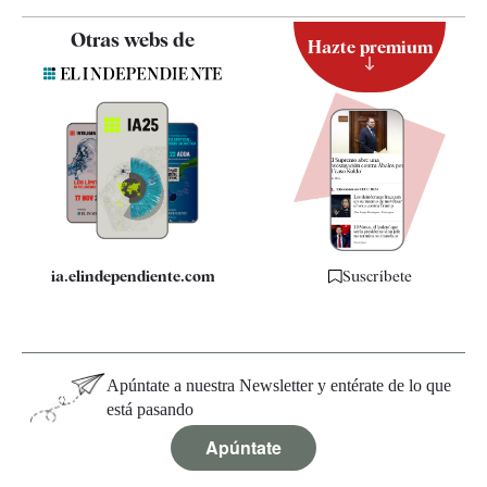
Contacto
Otras webs de
Hazte premium
Suscripción
Newsletter
Apps
Quiénes somos
Especificaciones
ia.elindependiente.com
Suscríbete
Apúntate a nuestra Newsletter y entérate de lo que
está pasando
Apúntate