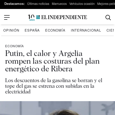
Destacamos:
Últimas noticias
Marruecos
Vehículos ocasión
Mejores pelí
OPINIÓN
ESPAÑA
ECONOMÍA
INTERNACIONAL
CIE
ECONOMÍA
Putin, el calor y Argelia
rompen las costuras del plan
energético de Ribera
Los descuentos de la gasolina se borran y el
tope del gas se estrena con subidas en la
electricidad