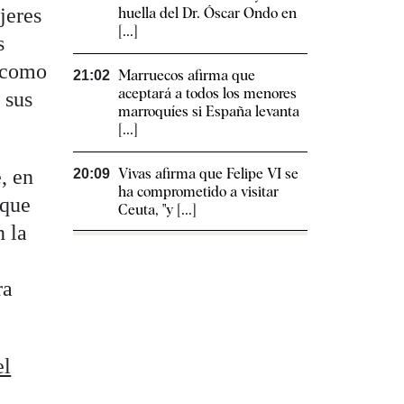
jeres
huella del Dr. Óscar Ondo en
[...]
s
n como
Marruecos afirma que
21:02
aceptará a todos los menores
 sus
marroquíes si España levanta
[...]
, en
Vivas afirma que Felipe VI se
20:09
ha comprometido a visitar
 que
Ceuta, "y [...]
n la
ra
el