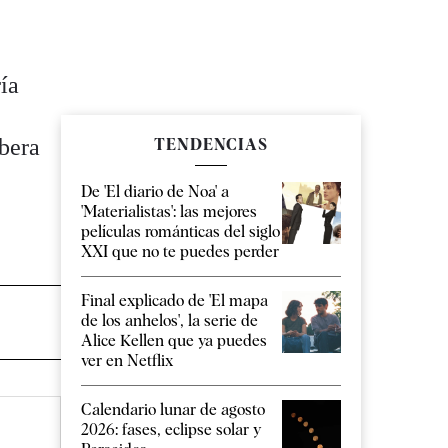
ía
ibera
TENDENCIAS
De 'El diario de Noa' a
'Materialistas': las mejores
películas románticas del siglo
XXI que no te puedes perder
Final explicado de 'El mapa
de los anhelos', la serie de
Alice Kellen que ya puedes
ver en Netflix
Calendario lunar de agosto
2026: fases, eclipse solar y