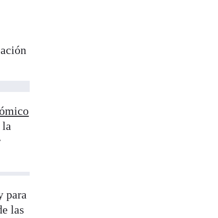
,
pación
nómico
 la
r
y para
de las