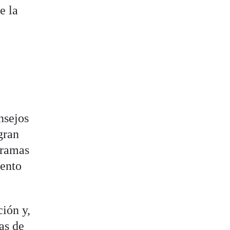
e la
e
nsejos
gran
gramas
lento
ión y,
as de