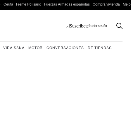
o
Ceuta
Frente Polisario
Fuerzas Armadas españolas
Compra vivienda
Mejo
Suscríbete
Iniciar sesión
VIDA SANA
MOTOR
CONVERSACIONES
DE TIENDAS