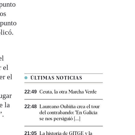
 punto
los
 punto
licó.
el
r el
er el
ÚLTIMAS NOTICIAS
Ceuta, la otra Marcha Verde
22:49
ugar
e la
Laureano Oubiña crea el tour
22:48
del contrabando: "En Galicia
”.
se nos persiguió [...]
La historia de GITGE y la
21:05