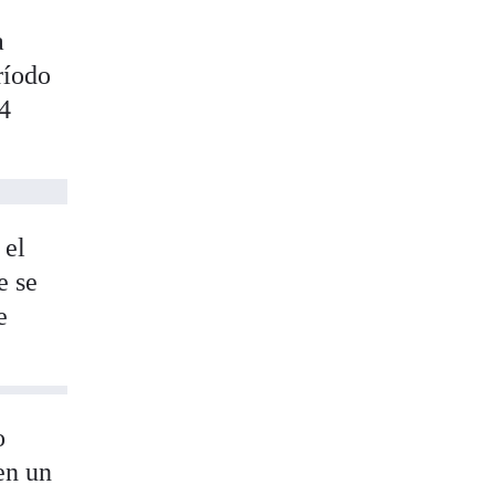
a
ríodo
24
 el
e se
e
o
en un