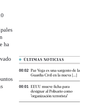
10
ipales
on
e ha
evado
ÚLTIMAS NOTICIAS
Paz Vega es una sargento de la
00:02
Guardia Civil en la nueva [...]
puntos
as
EEUU mueve ficha para
00:01
designar al Polisario como
"organización terrorista"