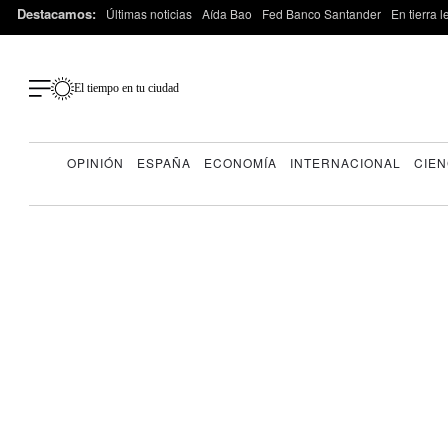
Destacamos:
Últimas noticias
Aída Bao
Fed Banco Santander
En tierra 
El tiempo en tu ciudad
OPINIÓN
ESPAÑA
ECONOMÍA
INTERNACIONAL
CIEN