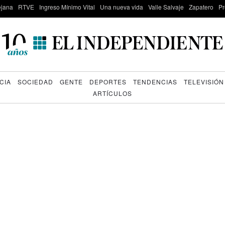
lejana
RTVE
Ingreso Mínimo Vital
Una nueva vida
Valle Salvaje
Zapatero
Pr
CIA
SOCIEDAD
GENTE
DEPORTES
TENDENCIAS
TELEVISIÓN
ARTÍCULOS