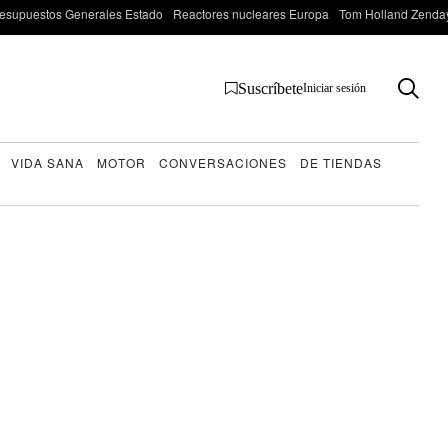
esupuestos Generales Estado
Reactores nucleares Europa
Tom Holland Zenda
Suscríbete
Iniciar sesión
VIDA SANA
MOTOR
CONVERSACIONES
DE TIENDAS