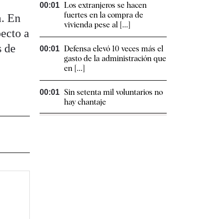
Los extranjeros se hacen
00:01
fuertes en la compra de
a. En
vivienda pese al [...]
pecto a
s de
Defensa elevó 10 veces más el
00:01
gasto de la administración que
en [...]
Sin setenta mil voluntarios no
00:01
hay chantaje