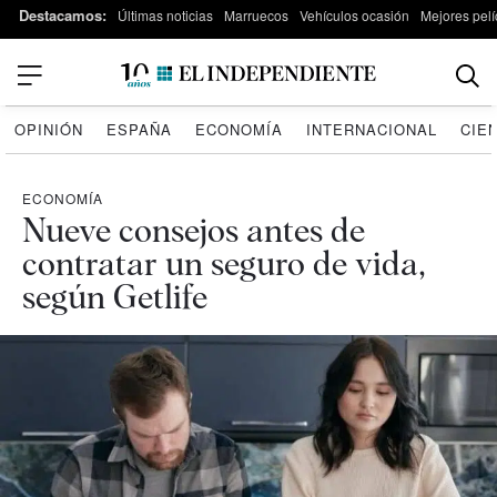
Destacamos:
Últimas noticias
Marruecos
Vehículos ocasión
Mejores pelí
OPINIÓN
ESPAÑA
ECONOMÍA
INTERNACIONAL
CIE
ECONOMÍA
Nueve consejos antes de
contratar un seguro de vida,
según Getlife