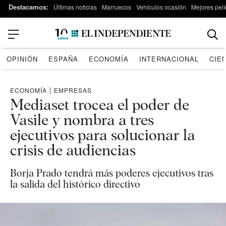
Destacamos:
Últimas noticias
Marruecos
Vehículos ocasión
Mejores pelí
OPINIÓN
ESPAÑA
ECONOMÍA
INTERNACIONAL
CIE
ECONOMÍA
|
EMPRESAS
Mediaset trocea el poder de
Vasile y nombra a tres
ejecutivos para solucionar la
crisis de audiencias
Borja Prado tendrá más poderes ejecutivos tras
la salida del histórico directivo