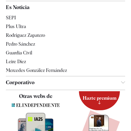
España
Es Noticia
Economía
SEPI
Internacional
Plus Ultra
Gente
Rodríguez Zapatero
Televisión
Pedro Sánchez
Tendencias
Guardia Civil
Leire Díez
Mercedes González Fernández
Corporativo
Contacto
Otras webs de
Hazte premium
Suscripción
Newsletter
Apps
Quiénes somos