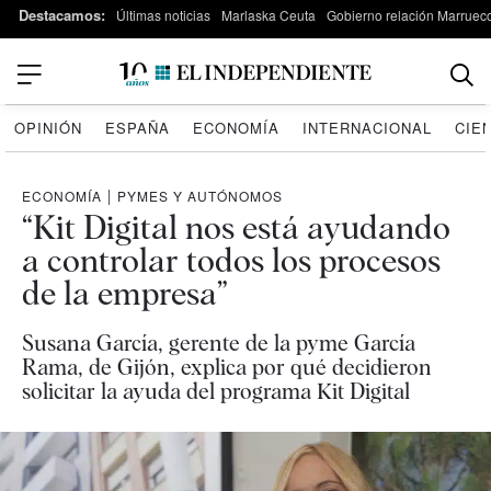
Destacamos:
Últimas noticias
Marlaska Ceuta
Gobierno relación Marruec
OPINIÓN
ESPAÑA
ECONOMÍA
INTERNACIONAL
CIE
ECONOMÍA
|
PYMES Y AUTÓNOMOS
“Kit Digital nos está ayudando
a controlar todos los procesos
de la empresa”
Susana García, gerente de la pyme García
Rama, de Gijón, explica por qué decidieron
solicitar la ayuda del programa Kit Digital