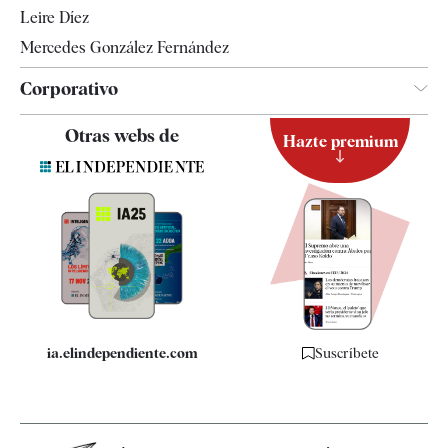
Leire Díez
Mercedes González Fernández
Corporativo
Contacto
Otras webs de
Hazte premium
Suscripción
Newsletter
Apps
Quiénes somos
Especificaciones
ia.elindependiente.com
Suscríbete